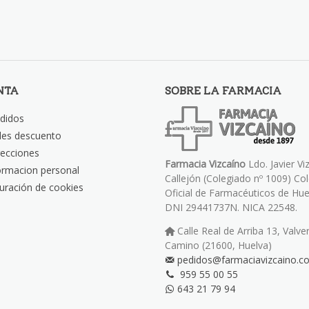
NTA
SOBRE LA FARMACIA
didos
les descuento
recciones
Farmacia Vizcaíno
Ldo. Javier Vi
ormacion personal
Callejón (Colegiado nº 1009) Co
uración de cookies
Oficial de Farmacéuticos de Hue
DNI 29441737N. NICA 22548.
Calle Real de Arriba 13, Valve
Camino (21600, Huelva)
pedidos@farmaciavizcaino.c
959 55 00 55
643 21 79 94