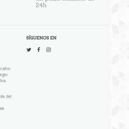
24h
SÍGUENOS EN
zcaíno
legio
lva.
rde del
om