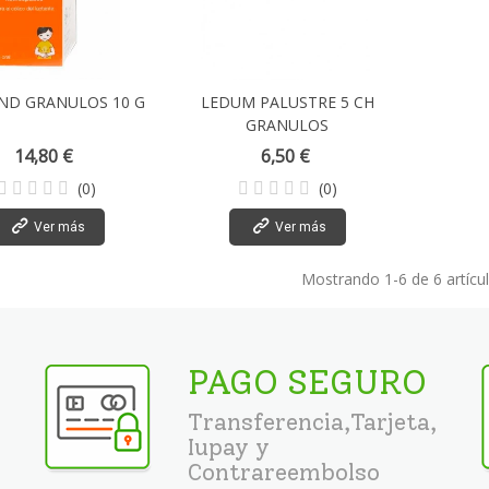
IND GRANULOS 10 G
LEDUM PALUSTRE 5 CH
GRANULOS
14,80 €
6,50 €
(0)
(0)
Ver más
Ver más
Mostrando
1
-6 de 6 artícu
PAGO SEGURO
Transferencia,Tarjeta,
Iupay y
Contrareembolso