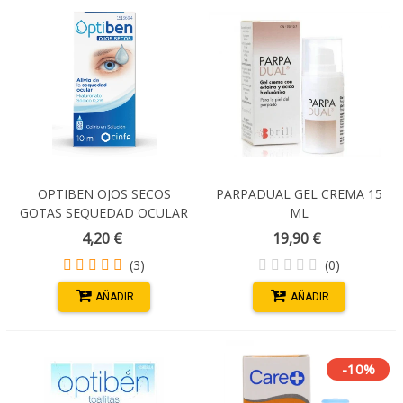
OPTIBEN OJOS SECOS
PARPADUAL GEL CREMA 15
GOTAS SEQUEDAD OCULAR
ML
15 ML
4,20 €
19,90 €
(3)
(0)
AÑADIR
AÑADIR
-10%