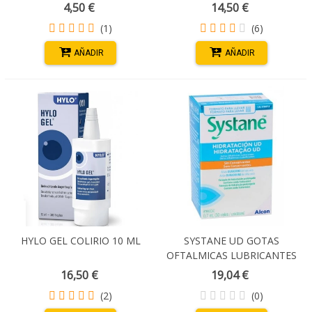
HUMECTACION AH 20
LUBRICANTES 10 ML
4,50 €
14,50 €
MONODOSIS 0,35 ML
(1)
(6)
AÑADIR
AÑADIR
HYLO GEL COLIRIO 10 ML
SYSTANE UD GOTAS
OFTALMICAS LUBRICANTES
30 MONODOSIS 0,7 ML
16,50 €
19,04 €
(2)
(0)