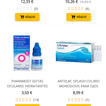
12,33 €
10,26 €
10,80 €
(0)
(6)
AÑADIR
AÑADIR
PHARMASET GOTAS
ARTELAC SPLASH COLIRIO
OCULARES HIDRATANTES
MONODOSIS PARA OJOS
10 ML
SECOS 0.5 ML X 30
3,50 €
8,99 €
UNIDOSIS
(14)
(1)