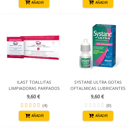
AÑADIR
AÑADIR
ILAST TOALLITAS
SYSTANE ULTRA GOTAS
LIMPIADORAS PARPADOS
OFTALMICAS LUBRICANTES
PESTAÑAS Y CARA 20
10 ML.
9,60 €
9,60 €
UNIDADES
(4)
(0)
AÑADIR
AÑADIR