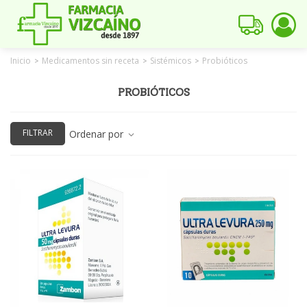
Inicio
Medicamentos sin receta
Sistémicos
Probióticos
>
>
>
PROBIÓTICOS
FILTRAR
Ordenar por