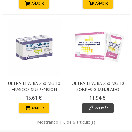
AÑADIR
AÑADIR
ULTRA-LEVURA 250 MG 10
ULTRA-LEVURA 250 MG 10
FRASCOS SUSPENSION
SOBRES GRANULADO
ORAL
SUSPENSI-BAJA-
15,61 €
11,94 €
AÑADIR
Ver más
Mostrando
1
-6 de 6 artículo(s)