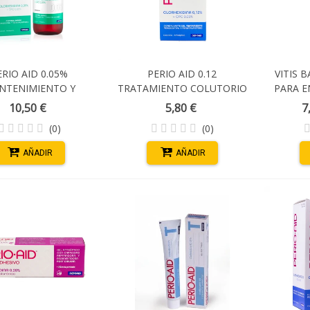
ERIO AID 0.05%
PERIO AID 0.12
VITIS 
NTENIMIENTO Y
TRATAMIENTO COLUTORIO
PARA E
OL DIARIO 500 ML
150 ML
ML +
10,50 €
5,80 €
7
(0)
(0)
AÑADIR
AÑADIR