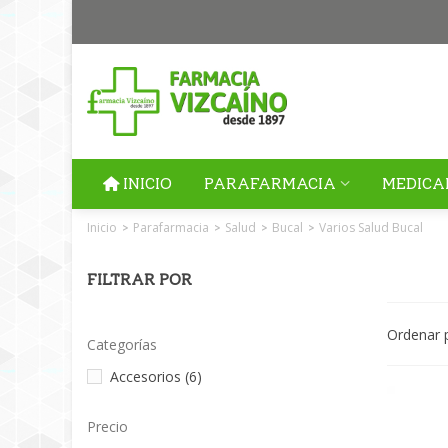
INICIO
PARAFARMACIA
MEDICA
Inicio
Parafarmacia
Salud
Bucal
Varios Salud Bucal
>
>
>
>
FILTRAR POR
Ordenar 
Categorías
Accesorios
(6)
Precio