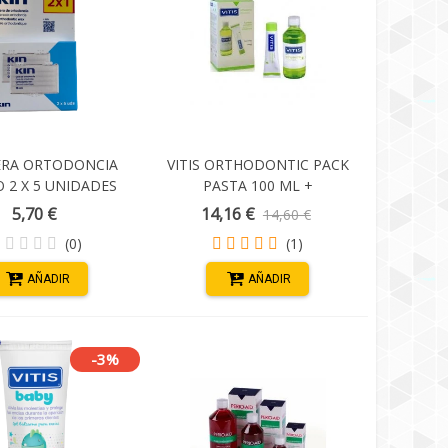
ERA ORTODONCIA
VITIS ORTHODONTIC PACK
 2 X 5 UNIDADES
PASTA 100 ML +
COLUTORIO 500 ML
5,70 €
14,16 €
14,60 €
(0)
(1)
AÑADIR
AÑADIR
-3%