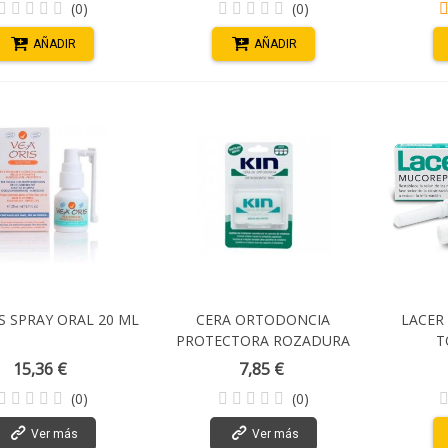
(0)
(0)
AÑADIR
AÑADIR
S SPRAY ORAL 20 ML
CERA ORTODONCIA
LACER
PROTECTORA ROZADURA
T
KIN BARRITAS
15,36 €
7,85 €
(0)
(0)
Ver más
Ver más