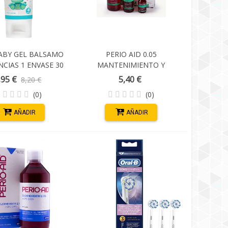
BABY GEL BALSAMO
PERIO AID 0.05
NCIAS 1 ENVASE 30
MANTENIMIENTO Y
 REGALO DEDAL
CONTROL 150 ML
,95 €
5,40 €
8,20 €
(0)
(0)
AÑADIR
AÑADIR