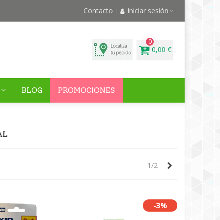
Contacto
Iniciar sesión
0
0,00 €
BLOG
PROMOCIONES
AL
Siguiente
1/2
-3%