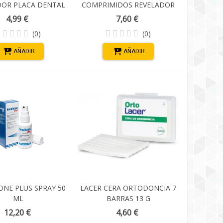
DOR PLACA DENTAL
COMPRIMIDOS REVELADOR
15 ML
PLACA DENTAL
4,99 €
7,60 €
(0)
(0)
AÑADIR
AÑADIR
NE PLUS SPRAY 50
LACER CERA ORTODONCIA 7
ML
BARRAS 13 G
12,20 €
4,60 €