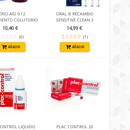
ERIO AID 0.12
ORAL-B RECAMBIO
IENTO COLUTORIO
SENSITIVE CLEAN 3
500 ML
UNIDADES
10,40 €
14,99 €
(0)
(1)
AÑADIR
AÑADIR
CONTROL LIQUIDO
PLAC CONTROL 20