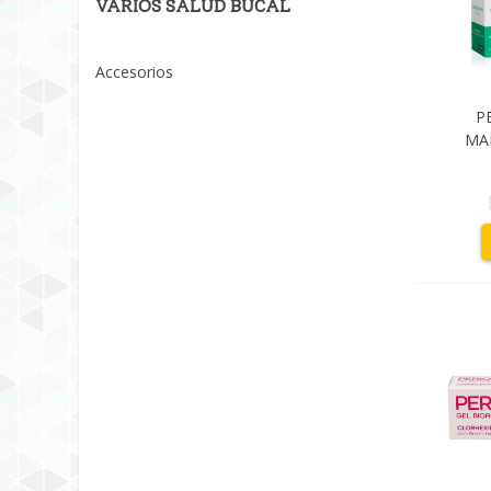
VARIOS SALUD BUCAL
Urgo
(1)
Vea
(1)
Accesorios
Vitis
(3)
P
MA
CONTR