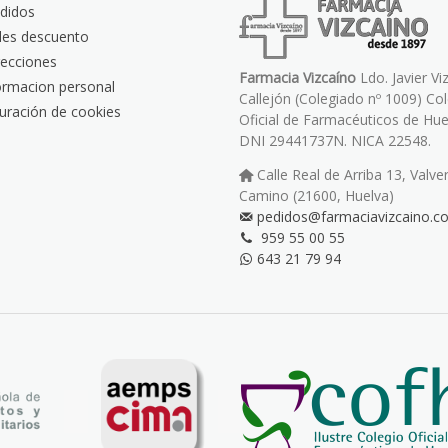
didos
les descuento
recciones
Farmacia Vizcaíno
Ldo. Javier Vi
ormacion personal
Callejón (Colegiado nº 1009) Co
uración de cookies
Oficial de Farmacéuticos de Hue
DNI 29441737N. NICA 22548.
Calle Real de Arriba 13, Valve
Camino (21600, Huelva)
pedidos@farmaciavizcaino.c
959 55 00 55
643 21 79 94