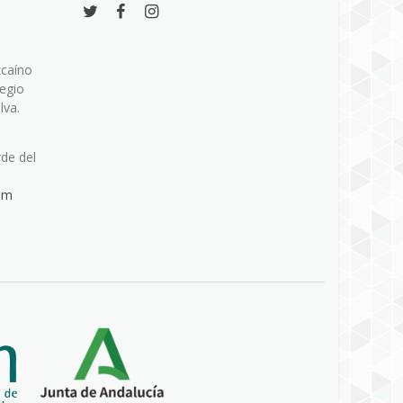
zcaíno
legio
lva.
rde del
om