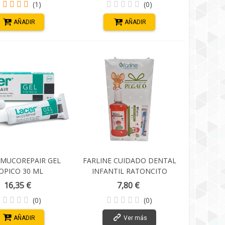
(1)
(0)
AÑADIR
AÑADIR
 MUCOREPAIR GEL
FARLINE CUIDADO DENTAL
OPICO 30 ML
INFANTIL RATONCITO
PEREZ
16,35 €
7,80 €
(0)
(0)
AÑADIR
Ver más