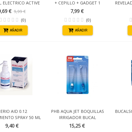
 ELECTRICO ACTIVE
+ CEPILLO + GADGET 1
REVELA
ENVASE 50 ML
9,69 €
7,99 €
9,99 €
(0)
(0)
AÑADIR
AÑADIR
ERIO AID 0.12
PHB AQUA JET BOQUILLAS
BUCALSO
IENTO SPRAY 50 ML
IRRIGADOR BUCAL
9,40 €
15,25 €