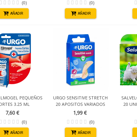
(0)
(0)
AÑADIR
AÑADIR
ILMOGEL PEQUEÑOS
URGO SENSITIVE STRETCH
SALVEL
ORTES 3.25 ML
20 APOSITOS VARIADOS
20 UN
PRECORTADOS
7,60 €
1,99 €
(0)
(0)
AÑADIR
AÑADIR