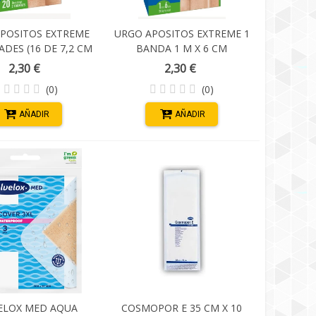
POSITOS EXTREME
URGO APOSITOS EXTREME 1
ADES (16 DE 7,2 CM
BANDA 1 M X 6 CM
+ 4 DE 7,2 CM X 3,4
2,30 €
2,30 €
CM)
(0)
(0)
AÑADIR
AÑADIR
ELOX MED AQUA
COSMOPOR E 35 CM X 10