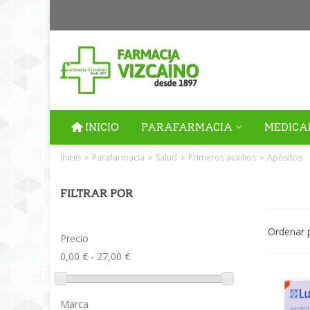
INICIO
PARAFARMACIA
MEDICA
Inicio
Parafarmacia
Salud
Primeros auxilios
Apósitos
>
>
>
>
FILTRAR POR
Ordenar 
Precio
0,00 € - 27,00 €
Marca