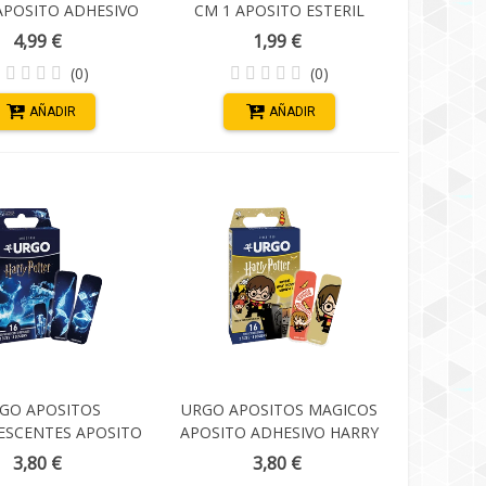
APOSITO ADHESIVO
CM 1 APOSITO ESTERIL
DES 3XL (200 X 97
4,99 €
1,99 €
MM)
(0)
(0)
AÑADIR
AÑADIR
GO APOSITOS
URGO APOSITOS MAGICOS
ESCENTES APOSITO
APOSITO ADHESIVO HARRY
VO HARRY POTTER
POTTER 16 UNIDADES
3,80 €
3,80 €
6 UNIDADES