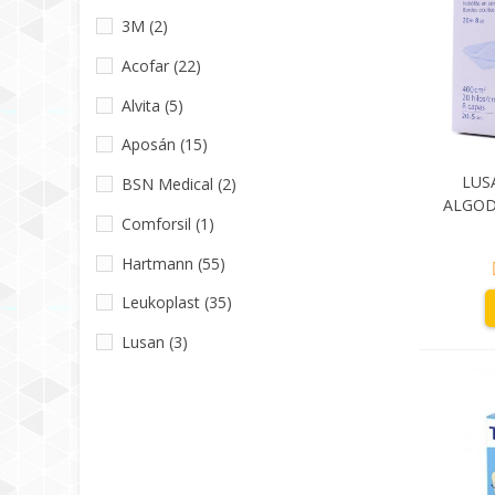
3M
(2)
Acofar
(22)
Alvita
(5)
Aposán
(15)
LUS
BSN Medical
(2)
ALGOD
Comforsil
(1)
UNIDA
Hartmann
(55)
Leukoplast
(35)
Lusan
(3)
Mepiform
(1)
Salvelox
(26)
Urgo
(25)