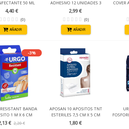
NFECTANTE 50 ML
ADHESIVO 12 UNIDADES 3
COVER 
TAMAÑOS SURTIDOS
3 UNIDA
4,40 €
2,99 €
(0)
(0)
AÑADIR
AÑADIR
-3%
RESISTANT BANDA
APOSAN 10 APOSITOS TNT
UR
SITO 1 M X 6 CM
ESTERILES 7,5 CM X 5 CM
FOSFOR
ADHESI
2,13 €
1,80 €
2,20 €
1