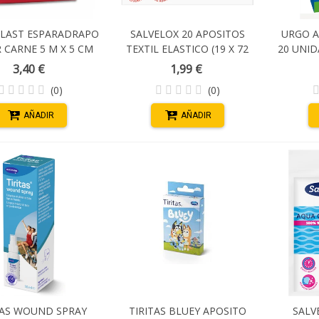
LAST ESPARADRAPO
SALVELOX 20 APOSITOS
URGO A
 CARNE 5 M X 5 CM
TEXTIL ELASTICO (19 X 72
20 UNID
MM)
X 2 CM 
3,40 €
1,99 €
(0)
(0)
AÑADIR
AÑADIR
TAS WOUND SPRAY
TIRITAS BLUEY APOSITO
SALV