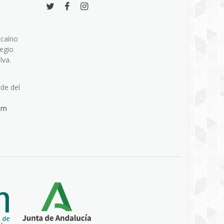
zcaíno
legio
lva.
rde del
om