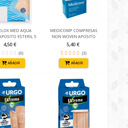
ELOX MED AQUA
MEDICOMP COMPRESAS
APOSITO ESTERIL 5
NON WOVEN APOSITO
S XXL (97 X 79 MM)
ESTERIL 10X20 CM 25*2
4,50 €
5,40 €
UNID.
(0)
(3)
AÑADIR
AÑADIR