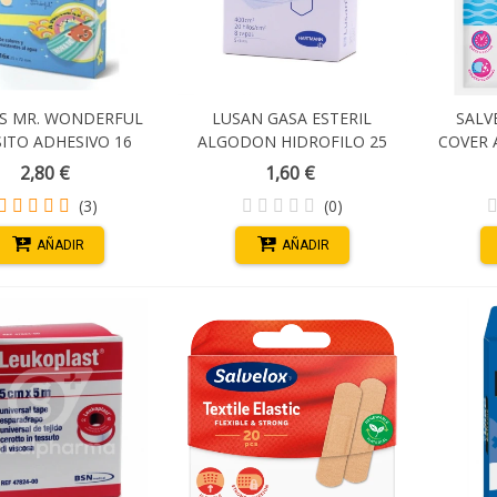
AS MR. WONDERFUL
LUSAN GASA ESTERIL
SALV
ITO ADHESIVO 16
ALGODON HIDROFILO 25
COVER 
DES 72 MM X 25 MM
UNIDADES (5 GASAS X 5
APOSITO
2,80 €
1,60 €
PAQUETITOS)
(3)
(0)
AÑADIR
AÑADIR