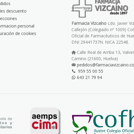
didos
les descuento
recciones
Farmacia Vizcaíno
Ldo. Javier Vi
ormacion personal
Callejón (Colegiado nº 1009) Co
uración de cookies
Oficial de Farmacéuticos de Hue
DNI 29441737N. NICA 22548.
Calle Real de Arriba 13, Valve
Camino (21600, Huelva)
pedidos@farmaciavizcaino.c
959 55 00 55
643 21 79 94