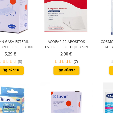
AN GASA ESTERIL
ACOFAR 50 APOSITOS
COSMOP
ON HIDROFILO 100
ESTERILES DE TEJIDO SIN
CM 1 
DES (5 GASAS X 20
TEJER 10 CM X 10 CM
5,29 €
2,90 €
PAQUETITOS)
(3)
(7)
AÑADIR
AÑADIR