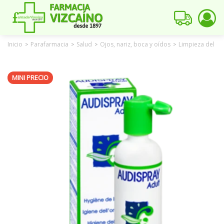
Inicio
Parafarmacia
Salud
Ojos, nariz, boca y oídos
Limpieza del oí
>
>
>
>
MINI PRECIO