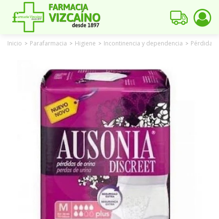
Inicio
Parafarmacia
Higiene
Incontinencia y dependencia
Pérdidas
>
>
>
>