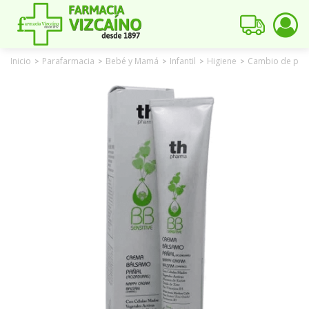
Inicio
Parafarmacia
Bebé y Mamá
Infantil
Higiene
Cambio de pañ
>
>
>
>
>