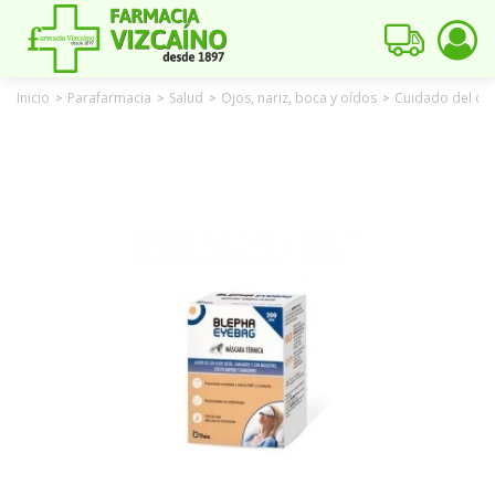
Inicio
Parafarmacia
Salud
Ojos, nariz, boca y oídos
Cuidado del oj
>
>
>
>