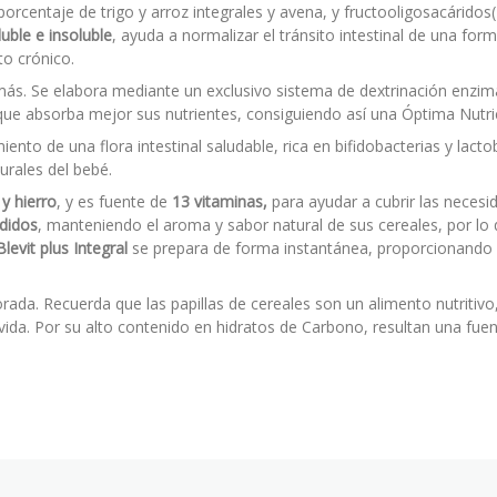
rcentaje de trigo y arroz integrales y avena, y fructooligosacáridos(
luble e insoluble
, ayuda a normalizar el tránsito intestinal de una form
to crónico.
s. Se elabora mediante un exclusivo sistema de dextrinación enzimá
que absorba mejor sus nutrientes, consiguiendo así una Óptima Nutri
ento de una flora intestinal saludable, rica en bifidobacterias y lact
turales del bebé.
 y hierro
, y es fuente de
13 vitaminas,
para ayudar a cubrir las neces
adidos
, manteniendo el aroma y sabor natural de sus cereales, por lo 
Blevit plus Integral
se prepara de forma instantánea, proporcionando 
ada. Recuerda que las papillas de cereales son un alimento nutritiv
da. Por su alto contenido en hidratos de Carbono, resultan una fuent