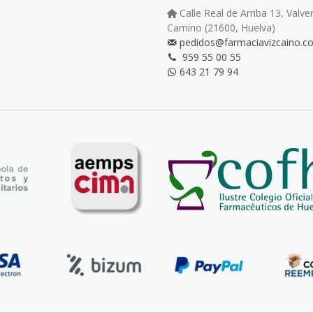
Calle Real de Arriba 13, Valve
Camino (21600, Huelva)
pedidos@farmaciavizcaino.c
959 55 00 55
643 21 79 94