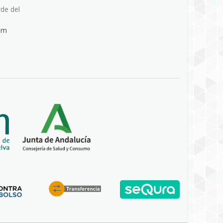
rde del
om