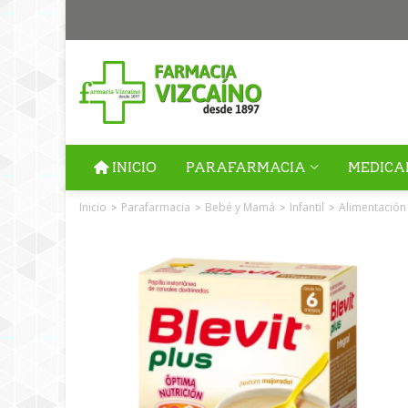
INICIO
PARAFARMACIA
MEDICA
Inicio
Parafarmacia
Bebé y Mamá
Infantil
Alimentación
>
>
>
>