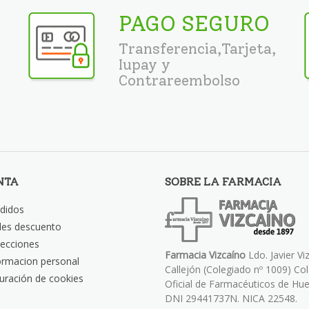
PAGO SEGURO
Transferencia,Tarjeta,
Iupay y
Contrareembolso
NTA
SOBRE LA FARMACIA
didos
les descuento
recciones
Farmacia Vizcaíno
Ldo. Javier Vi
ormacion personal
Callejón (Colegiado nº 1009) Co
uración de cookies
Oficial de Farmacéuticos de Hue
DNI 29441737N. NICA 22548.