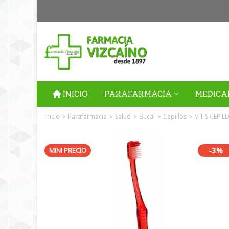
INICIO
PARAFARMACIA
MEDICA
Inicio
Parafarmacia
Salud
Bucal
Cepillos
VITIS CEPI
>
>
>
>
>
-3%
MINI PRECIO