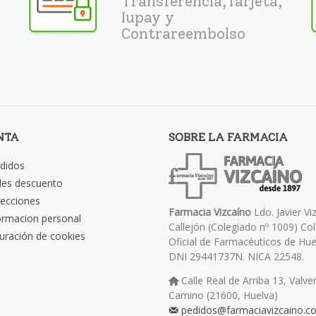
Transferencia,Tarjeta,
Iupay y
Contrareembolso
NTA
SOBRE LA FARMACIA
didos
les descuento
recciones
Farmacia Vizcaíno
Ldo. Javier Vi
ormacion personal
Callejón (Colegiado nº 1009) Co
uración de cookies
Oficial de Farmacéuticos de Hue
DNI 29441737N. NICA 22548.
Calle Real de Arriba 13, Valve
Camino (21600, Huelva)
pedidos@farmaciavizcaino.c