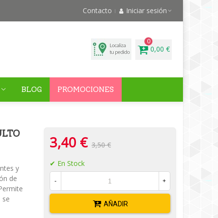
Contacto
Iniciar sesión
0
0,00 €
BLOG
PROMOCIONES
ULTO
3,40 €
3,50 €
En Stock
entes y
ión de
-
+
-Permite
o se
AÑADIR