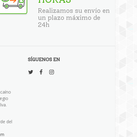
Realizamos su envío en
un plazo máximo de
24h
SÍGUENOS EN
zcaíno
legio
lva.
rde del
om