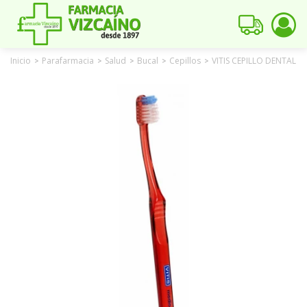
Inicio
Parafarmacia
Salud
Bucal
Cepillos
VITIS CEPILLO DENTAL 
>
>
>
>
>