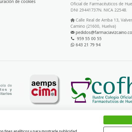
uración de cookies
Oficial de Farmacéuticos de Hue
DNI 29441737N. NICA 22548.
Calle Real de Arriba 13, Valve
Camino (21600, Huelva)
pedidos@farmaciavizcaino.c
959 55 00 55
643 21 79 94
n fines analíticos y para mostrarle publicidad