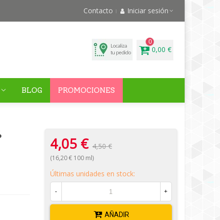
Contacto
Iniciar sesión
0
0,00 €
BLOG
PROMOCIONES
%
4,05 €
4,50 €
(16,20 € 100 ml)
Últimas unidades en stock:
-
+
AÑADIR