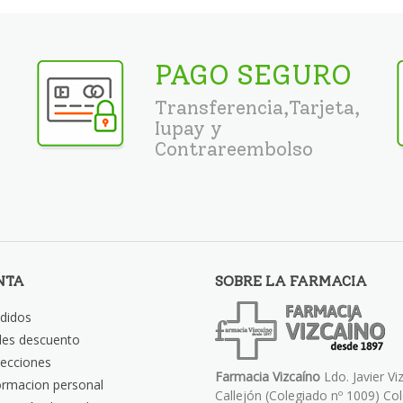
PAGO SEGURO
Transferencia,Tarjeta,
Iupay y
Contrareembolso
NTA
SOBRE LA FARMACIA
didos
les descuento
recciones
Farmacia Vizcaíno
Ldo. Javier Vi
ormacion personal
Callejón (Colegiado nº 1009) Co