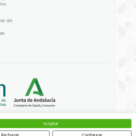
lva.
rde del
om
Aceptar
Rechazar
Configurar