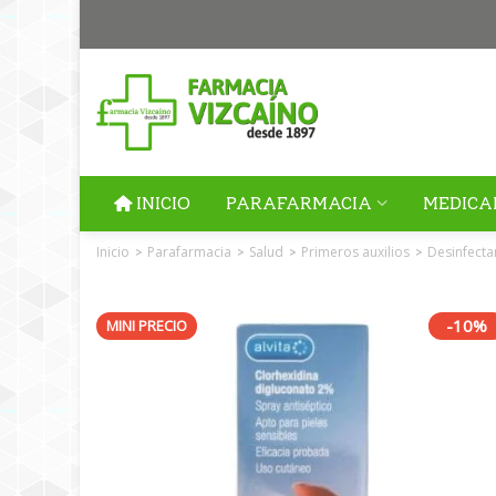
INICIO
PARAFARMACIA
MEDICA
Inicio
Parafarmacia
Salud
Primeros auxilios
Desinfecta
>
>
>
>
-10%
MINI PRECIO