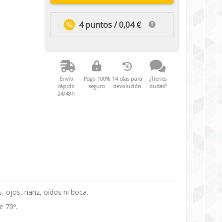
4 puntos / 0,04 €
Envío
Pago 100%
14 días para
¿Tienes
rápido
seguro
devolución
dudas?
24/48h
 ojos, nariz, oídos ni boca.
e 70º.