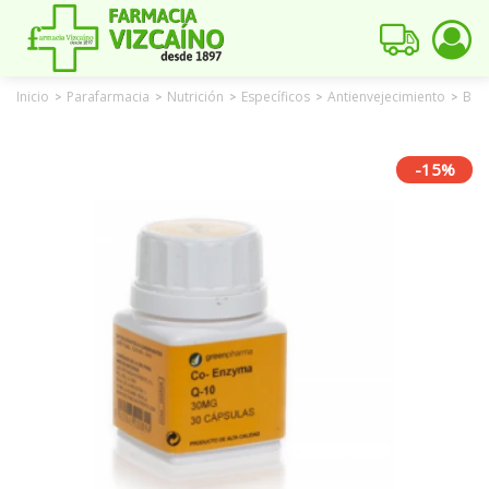
Inicio
Parafarmacia
Nutrición
Específicos
Antienvejecimiento
BOT
>
>
>
>
>
-15%