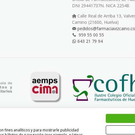
DNI 29441737N. NICA 22548.
Calle Real de Arriba 13, Valve
Camino (21600, Huelva)
pedidos@farmaciavizcaino.c
959 55 00 55
643 21 79 94
n fines analíticos y para mostrarle publicidad
 sus hábitos de navegación (por ejemplo, páginas