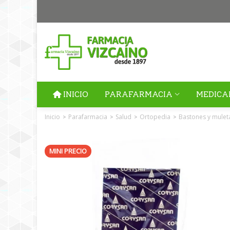
INICIO
PARAFARMACIA
MEDICA
Inicio
Parafarmacia
Salud
Ortopedia
Bastones y mulet
>
>
>
>
MINI PRECIO