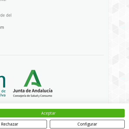
rde del
om
Aceptar
Rechazar
Configurar