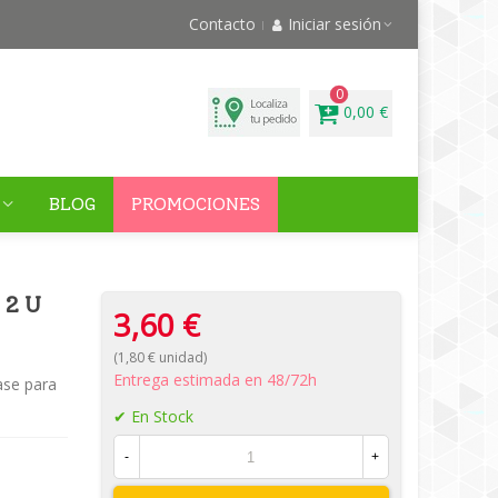
Contacto
Iniciar sesión
0
0,00 €
BLOG
PROMOCIONES
2 U
3,60 €
(1,80 € unidad)
Entrega estimada en 48/72h
ase para
En Stock
-
+