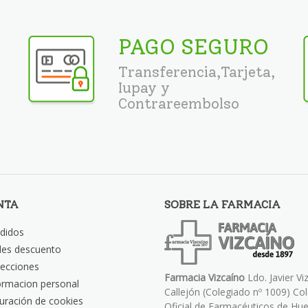
PAGO SEGURO
Transferencia,Tarjeta,
Iupay y
Contrareembolso
NTA
SOBRE LA FARMACIA
didos
les descuento
recciones
Farmacia Vizcaíno
Ldo. Javier Vi
ormacion personal
Callejón (Colegiado nº 1009) Co
uración de cookies
Oficial de Farmacéuticos de Hue