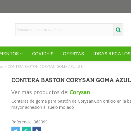
MENTOS
COVID-19
OFERTAS
IDEAS REGALOS
as
CONTERA BASTON CORYSAN GOMA AZUL 2 U
>
CONTERA BASTON CORYSAN GOMA AZUL 
Ver más productos de:
Corysan
Conteras de goma para bastón de Corysan.Con orificio en la b
mayor adhesión al suelo mojado
Referencia:
368399