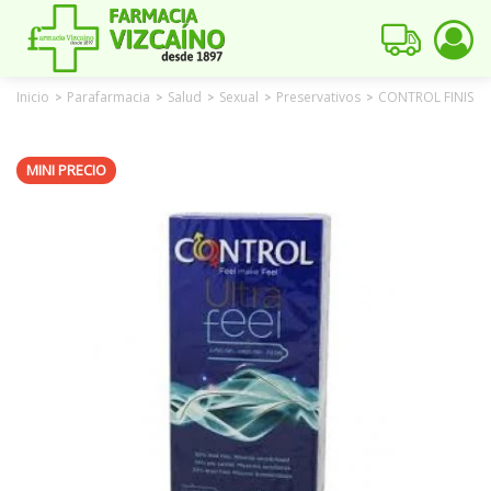
Inicio
Parafarmacia
Salud
Sexual
Preservativos
CONTROL FINISSI
>
>
>
>
>
MINI PRECIO