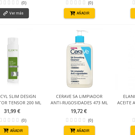
(0)
(0)
Ver más
AÑADIR
CYL SLIM DESIGN
CERAVE SA LIMPIADOR
ELAN
OR TENSOR 200 ML
ANTI-RUGOSIDADES 473 ML
ACEITE 
31,99 €
19,72 €
(0)
(0)
AÑADIR
AÑADIR