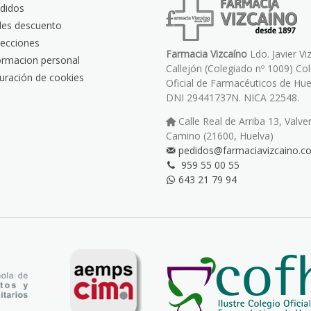
didos
les descuento
recciones
Farmacia Vizcaíno
Ldo. Javier Vi
ormacion personal
Callejón (Colegiado nº 1009) Co
uración de cookies
Oficial de Farmacéuticos de Hue
DNI 29441737N. NICA 22548.
Calle Real de Arriba 13, Valve
Camino (21600, Huelva)
pedidos@farmaciavizcaino.c
959 55 00 55
643 21 79 94