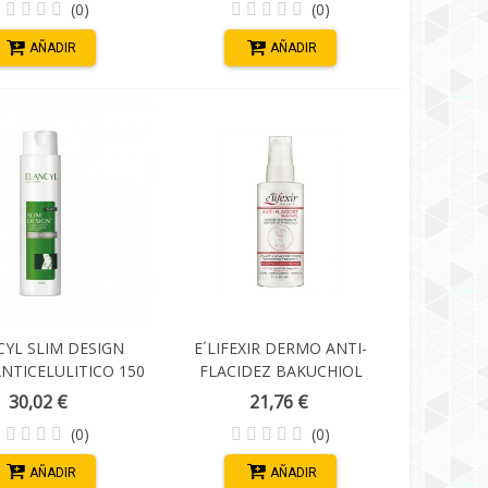
(0)
(0)
AÑADIR
AÑADIR
CYL SLIM DESIGN
E´LIFEXIR DERMO ANTI-
ANTICELULITICO 150
FLACIDEZ BAKUCHIOL
ML
ACEITE REMODELADOR
30,02 €
21,76 €
AVANZADO 100 ML
(0)
(0)
AÑADIR
AÑADIR