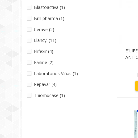
Blastoactiva
(1)
Brill pharma
(1)
Cerave
(2)
Elancyl
(11)
E´LIF
Elifexir
(4)
ANTIC
Farline
(2)
Laboratorios Viñas
(1)
Repavar
(4)
Thiomucase
(1)
Trofolastin
(2)
Uriage
(1)
Valy
(1)