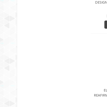
DESIGN
DT
E
REAFIR