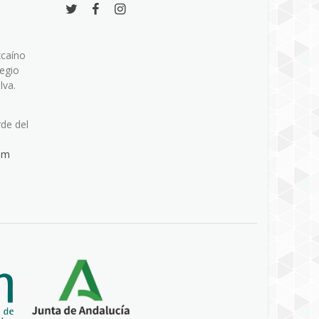
zcaíno
legio
lva.
rde del
om