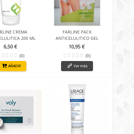
RLINE CREMA
FARLINE PACK
ELULITICA 200 ML
ANTICELULITICO GEL
EXFOLIANTE 200 ML +
6,50 €
10,95 €
CREMA ANTICELULITICA 200
(0)
(0)
ML
AÑADIR
Ver más