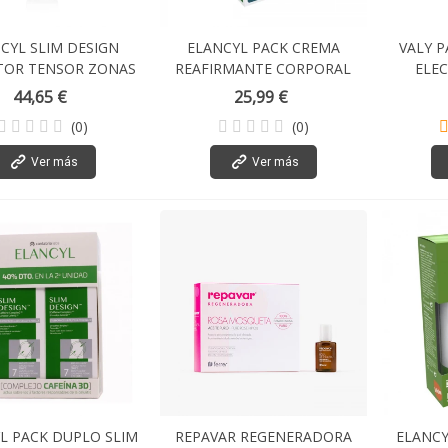
CYL SLIM DESIGN
ELANCYL PACK CREMA
VALY 
TOR TENSOR ZONAS
REAFIRMANTE CORPORAL
ELEC
BELDES 150 ML
(CORPORAL 200 ML +
44,65 €
25,99 €
AMPOLLAS ENDOCARE
(0)
(0)
TENSAGE 3X2ML)
Ver más
Ver más
L PACK DUPLO SLIM
REPAVAR REGENERADORA
ELANCY