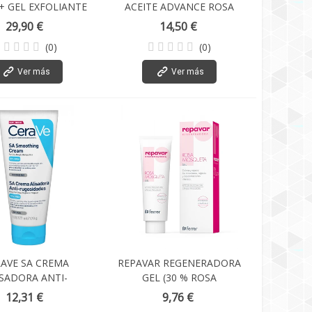
+ GEL EXFOLIANTE
ACEITE ADVANCE ROSA
+ GUANTE MASAJE
MOSQUETA 15 ML +
29,90 €
14,50 €
MASCARILLA REGALO
(0)
(0)
Ver más
Ver más
AVE SA CREMA
REPAVAR REGENERADORA
ISADORA ANTI-
GEL (30 % ROSA
SIDADES 170 G
MOSQUETA) 30 ML
12,31 €
9,76 €