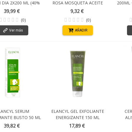
 DIA 2X200 ML (40%
ROSA MOSQUETA ACEITE
200ML 
O EN LA 2ª UD)
PURO CON CUENTAGOTAS Y
30ML 
39,99 €
9,32 €
ROLL ON 15 ML
(0)
(0)
Ver más
AÑADIR
LANCYL SERUM
ELANCYL GEL EXFOLIANTE
CER
MANTE BUSTO 50 ML
ENERGIZANTE 150 ML
AL
RUGO
39,82 €
17,89 €