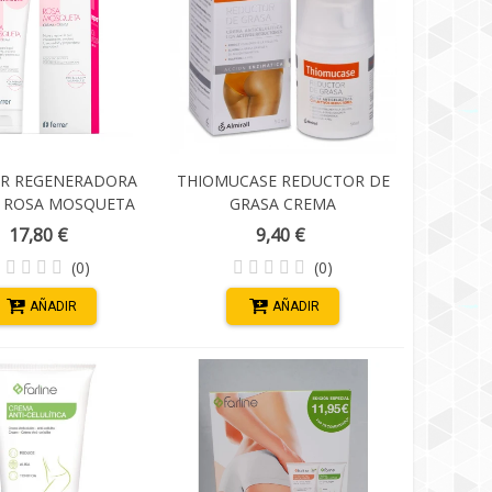
AR REGENERADORA
THIOMUCASE REDUCTOR DE
 ROSA MOSQUETA
GRASA CREMA
125 ML
ANTICELULITICA 50 ML
17,80 €
9,40 €
(0)
(0)
AÑADIR
AÑADIR