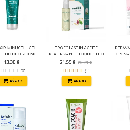
EXIR MINUCELL GEL
TROFOLASTIN ACEITE
REPAV
ELULITICO 200 ML
REAFIRMANTE TOQUE SECO
CREMA
SPRAY 100 ML
13,30 €
21,59 €
23,99 €
(0)
(1)
AÑADIR
AÑADIR