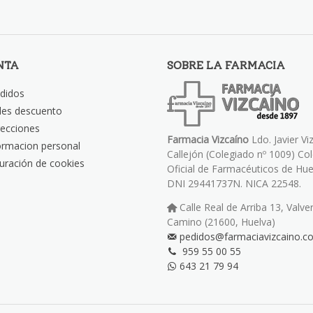
NTA
SOBRE LA FARMACIA
didos
les descuento
recciones
Farmacia Vizcaíno
Ldo. Javier Vi
ormacion personal
Callejón (Colegiado nº 1009) Co
uración de cookies
Oficial de Farmacéuticos de Hue
DNI 29441737N. NICA 22548.
Calle Real de Arriba 13, Valve
Camino (21600, Huelva)
pedidos@farmaciavizcaino.c
959 55 00 55
643 21 79 94