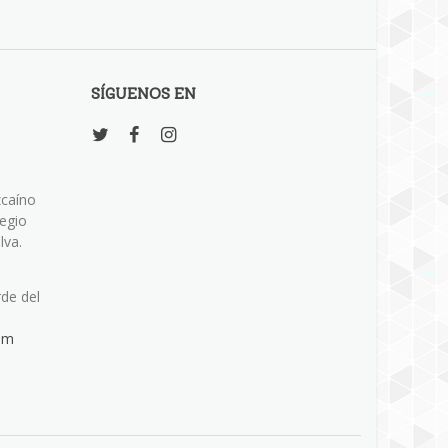
SÍGUENOS EN
zcaíno
legio
lva.
rde del
om