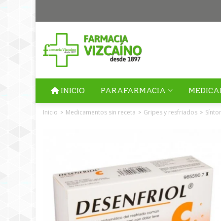
INICIO
PARAFARMACIA
MEDICA
Inicio
Medicamentos sin receta
Gripes y resfriados
Sínto
>
>
>