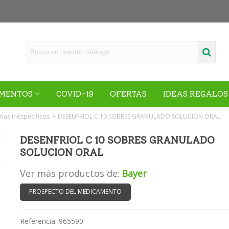
MENTOS
COVID-19
OFERTAS
IDEAS REGALOS
mas inespecíficos
DESENFRIOL C 10 SOBRES GRANULADO SOLUCION ORAL
>
DESENFRIOL C 10 SOBRES GRANULADO
SOLUCION ORAL
Ver más productos de:
Bayer
PROSPECTO DEL MEDICAMENTO
Referencia:
965590