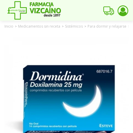
Inicio
Medicamentos sin receta
Sistémicos
Para dormir y relajarse
>
>
>
>