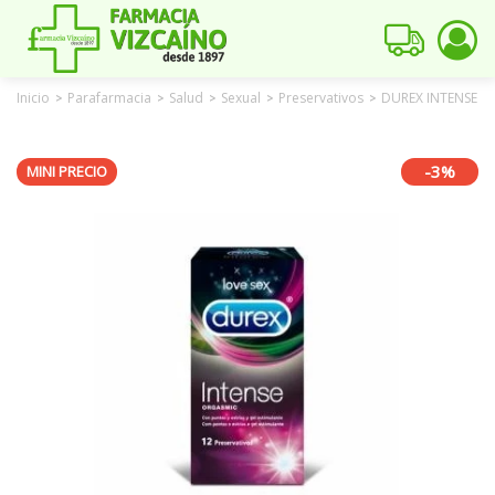
Inicio
Parafarmacia
Salud
Sexual
Preservativos
DUREX INTENSE O
>
>
>
>
>
-3%
MINI PRECIO