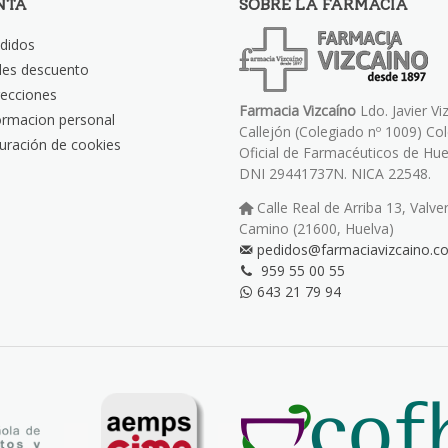
NTA
SOBRE LA FARMACIA
didos
les descuento
recciones
Farmacia Vizcaíno
Ldo. Javier Vi
ormacion personal
Callejón (Colegiado nº 1009) Co
uración de cookies
Oficial de Farmacéuticos de Hue
DNI 29441737N. NICA 22548.
Calle Real de Arriba 13, Valve
Camino (21600, Huelva)
pedidos@farmaciavizcaino.c
959 55 00 55
643 21 79 94