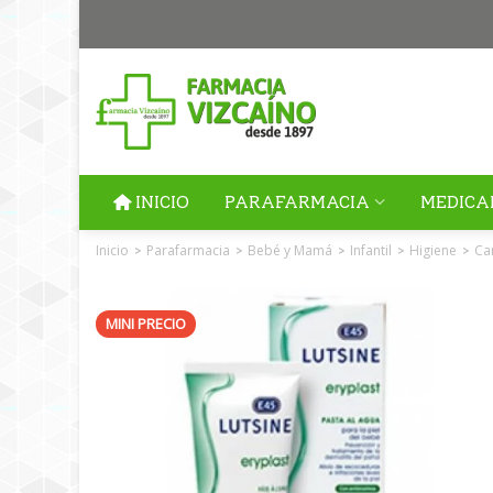
INICIO
PARAFARMACIA
MEDICA
Inicio
Parafarmacia
Bebé y Mamá
Infantil
Higiene
Ca
>
>
>
>
>
MINI PRECIO