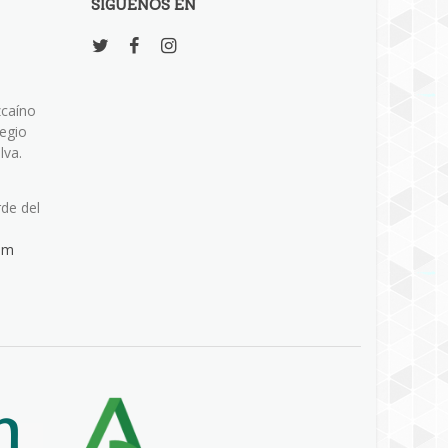
SÍGUENOS EN
zcaíno
legio
lva.
rde del
om