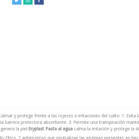
lmar y protege frente a las rojeces e irritaciones del culito: 1. Evita la
una barrera protectora absorbente. 3. Permite una transpiración mante
egenera la piel.
Eryplast Pasta al agua
calma la irritación y protege la de
o Fítico. 2 antienzimas que neutralizan las enzimas presentes en heces