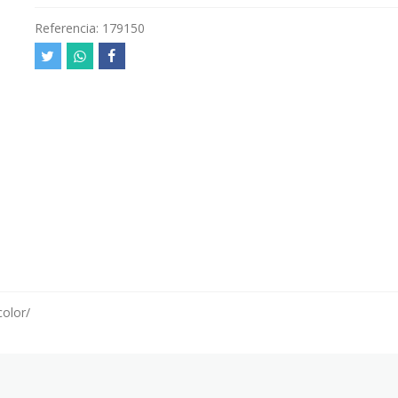
Referencia:
179150
color/