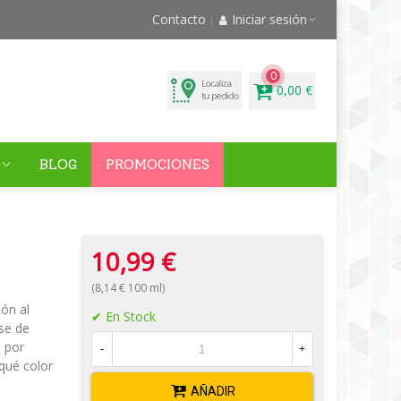
Contacto
Iniciar sesión
0
0,00 €
BLOG
PROMOCIONES
10,99 €
(8,14 € 100 ml)
ión al
En Stock
se de
o por
-
+
qué color
AÑADIR