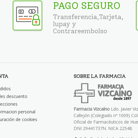
PAGO SEGURO
Transferencia,Tarjeta,
Iupay y
Contrareembolso
NTA
SOBRE LA FARMACIA
didos
les descuento
recciones
Farmacia Vizcaíno
Ldo. Javier Vi
ormacion personal
Callejón (Colegiado nº 1009) Co
uración de cookies
Oficial de Farmacéuticos de Hue
DNI 29441737N. NICA 22548.