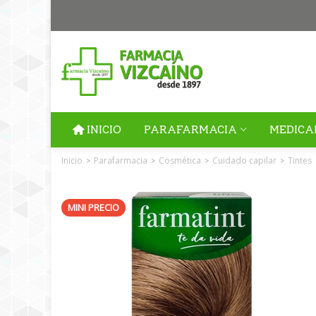
INICIO
PARAFARMACIA
MEDICA
Inicio
Parafarmacia
Cosmética
Cuidado capilar
Tintes
>
>
>
>
MINI PRECIO