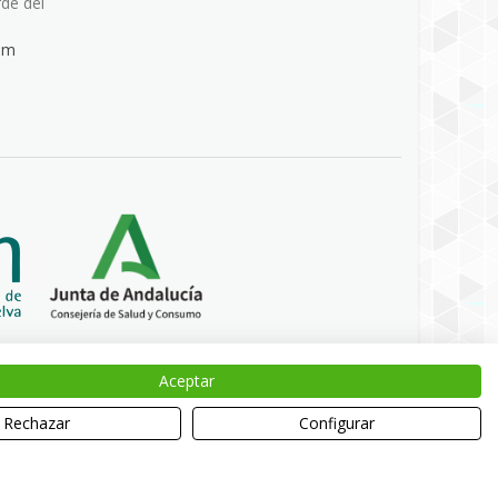
rde del
om
Aceptar
Rechazar
Configurar