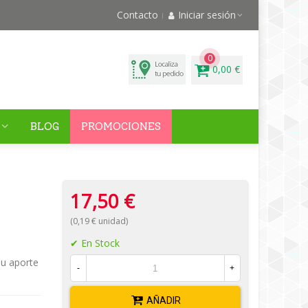
Contacto
Iniciar sesión
0
0,00 €
BLOG
PROMOCIONES
17,50 €
(0,19 € unidad)
En Stock
su aporte
-
+
AÑADIR