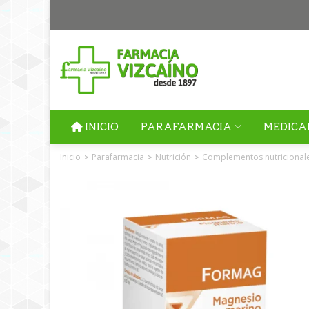
INICIO
PARAFARMACIA
MEDICA
Inicio
Parafarmacia
Nutrición
Complementos nutricional
>
>
>