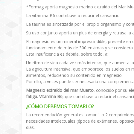
*Formag aporta magnesio marino extraído del Mar Muert
La vitamina B6 contribuye a reducir el cansancio.
La taurina es sintetizada por el propio organismo y con
Su uso conjunto aporta un plus de energía y retrasa la 
El magnesio es un mineral imprescindible, presente en c
funcionamiento de más de 300 enzimas y se considera el
Esta insuficiencia es debida, sobre todo, a:
Un ritmo de vida cada vez más intenso, que aumenta las 
La agricultura intensiva, que empobrece los suelos en m
alimentos, reduciendo su contenido en magnesio
Por ello, a veces puede ser necesaria una complementa
Magnesio extraído del mar Muerto
, conocido por su el
fatiga.
Vitamina B6
, que contribuye a reducir el cansanc
¿CÓMO DEBEMOS TOMARLO?
La recomendación general es tomar 1 o 2 comprimidos 
necesidades intelectuales (época de exámenes, oposicio
días.