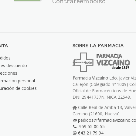
Contrareembolso
NTA
SOBRE LA FARMACIA
didos
les descuento
recciones
Farmacia Vizcaíno
Ldo. Javier Vi
ormacion personal
Callejón (Colegiado nº 1009) Co
uración de cookies
Oficial de Farmacéuticos de Hue
DNI 29441737N. NICA 22548.
Calle Real de Arriba 13, Valve
Camino (21600, Huelva)
pedidos@farmaciavizcaino.c
959 55 00 55
643 21 79 94