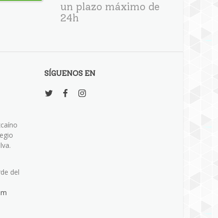
un plazo máximo de
24h
SÍGUENOS EN
zcaíno
legio
lva.
rde del
om