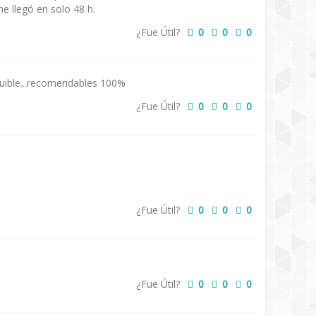
e llegó en solo 48 h.
¿Fue Útil?
0
0
0
quible...recomendables 100%
¿Fue Útil?
0
0
0
¿Fue Útil?
0
0
0
¿Fue Útil?
0
0
0