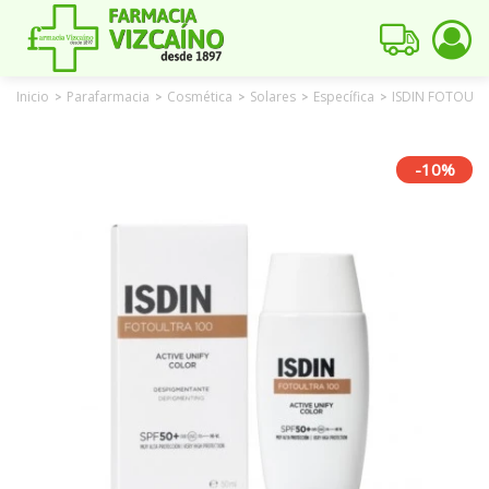
Inicio
Parafarmacia
Cosmética
Solares
Específica
ISDIN FOTOULT
>
>
>
>
>
-10%