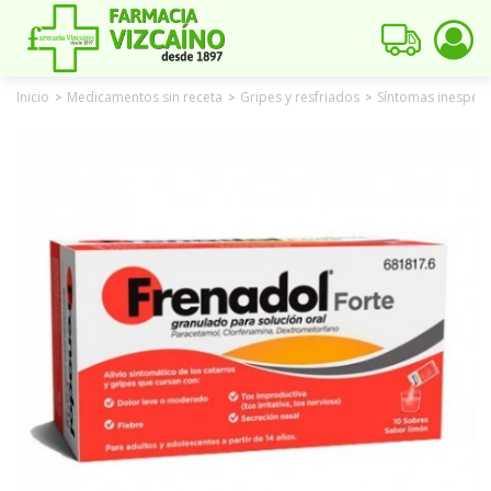
Inicio
Medicamentos sin receta
Gripes y resfriados
Síntomas inespecí
>
>
>