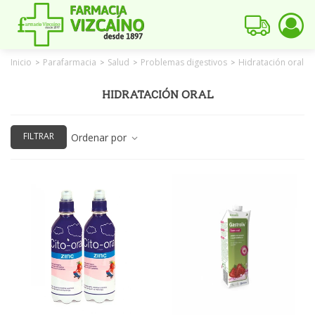
Inicio
Parafarmacia
Salud
Problemas digestivos
Hidratación oral
>
>
>
>
HIDRATACIÓN ORAL
FILTRAR
Ordenar por