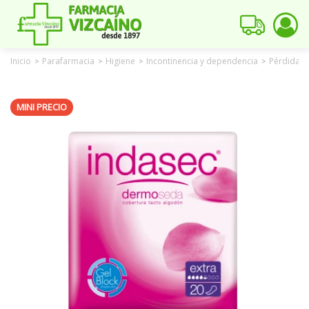
Inicio
Parafarmacia
Higiene
Incontinencia y dependencia
Pérdidas
>
>
>
>
MINI PRECIO