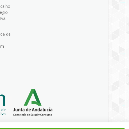
zcaíno
legio
lva.
rde del
om