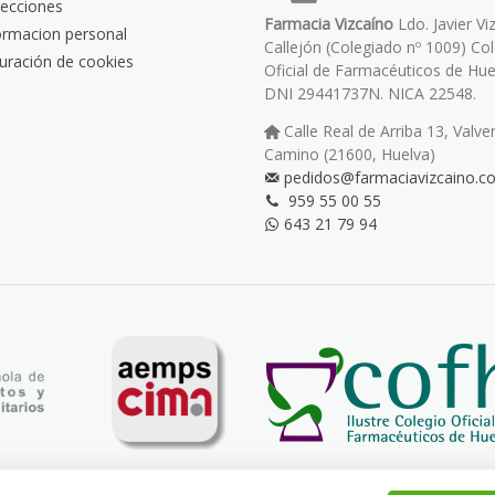
recciones
Farmacia Vizcaíno
Ldo. Javier Vi
ormacion personal
Callejón (Colegiado nº 1009) Co
uración de cookies
Oficial de Farmacéuticos de Hue
DNI 29441737N. NICA 22548.
Calle Real de Arriba 13, Valve
Camino (21600, Huelva)
pedidos@farmaciavizcaino.c
959 55 00 55
643 21 79 94