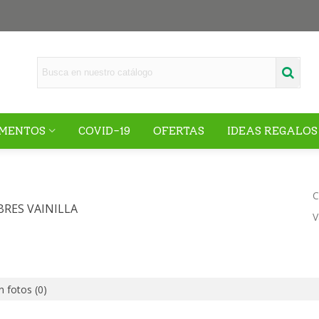
MENTOS
COVID-19
OFERTAS
IDEAS REGALOS
C
BRES VAINILLA
V
n fotos
(0)