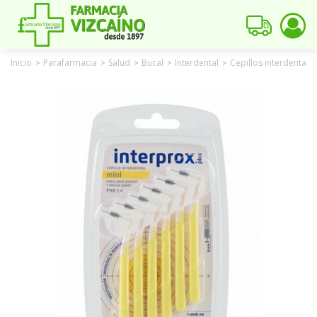
Inicio
Parafarmacia
Salud
Bucal
Interdental
Cepillos interdentale
>
>
>
>
>