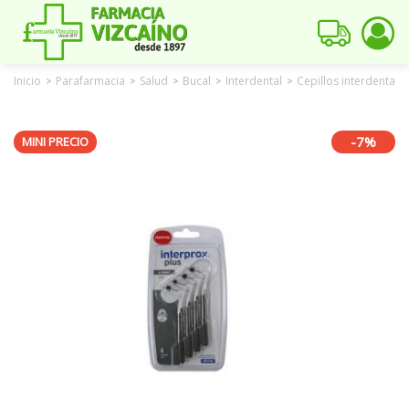
Inicio
Parafarmacia
Salud
Bucal
Interdental
Cepillos interdentale
>
>
>
>
>
-7%
MINI PRECIO