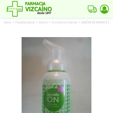
Inicio
Parafarmacia
Varios
Accesorios Varios
JABÓN DE MANOS EN 
>
>
>
>