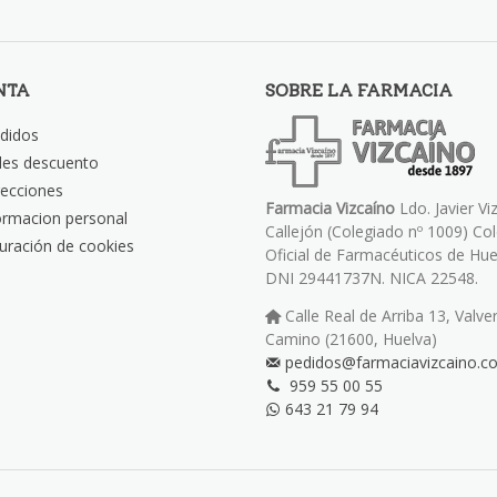
NTA
SOBRE LA FARMACIA
didos
les descuento
recciones
Farmacia Vizcaíno
Ldo. Javier Vi
ormacion personal
Callejón (Colegiado nº 1009) Co
uración de cookies
Oficial de Farmacéuticos de Hue
DNI 29441737N. NICA 22548.
Calle Real de Arriba 13, Valve
Camino (21600, Huelva)
pedidos@farmaciavizcaino.c
959 55 00 55
643 21 79 94