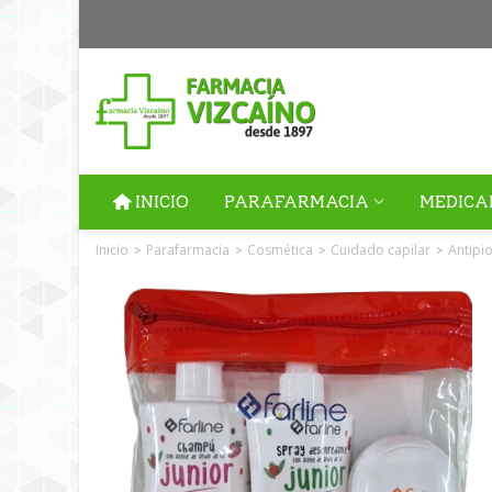
INICIO
PARAFARMACIA
MEDICA
Inicio
Parafarmacia
Cosmética
Cuidado capilar
Antipi
>
>
>
>