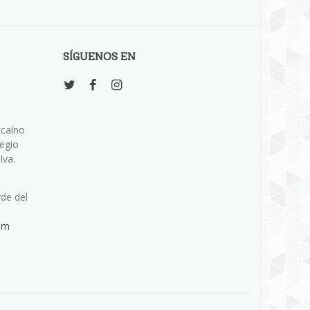
SÍGUENOS EN
zcaíno
legio
lva.
rde del
om