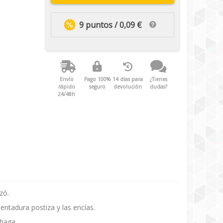
9 puntos / 0,09 €
Envío
Pago 100%
14 días para
¿Tienes
rápido
seguro
devolución
dudas?
24/48h
zó.
entadura postiza y las encías.
 haga.