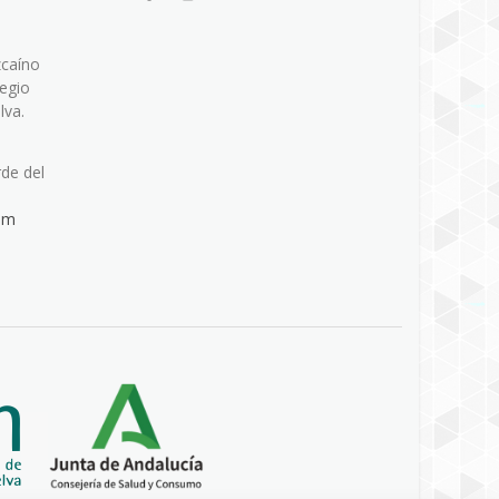
zcaíno
legio
lva.
rde del
om