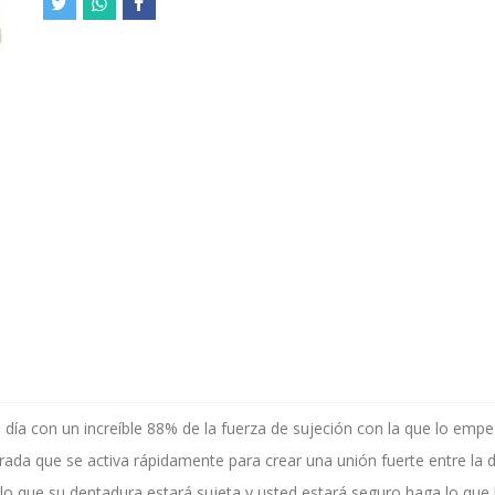
 día con un increíble 88% de la fuerza de sujeción con la que lo empe
ada que se activa rápidamente para crear una unión fuerte entre la d
 lo que su dentadura estará sujeta y usted estará seguro haga lo que