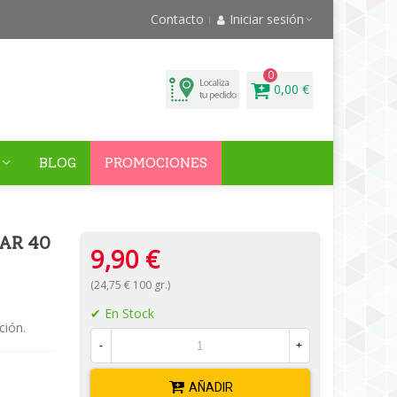
Contacto
Iniciar sesión
0
0,00 €
BLOG
PROMOCIONES
AR 40
9,90 €
(24,75 € 100 gr.)
En Stock
ción.
-
+
AÑADIR