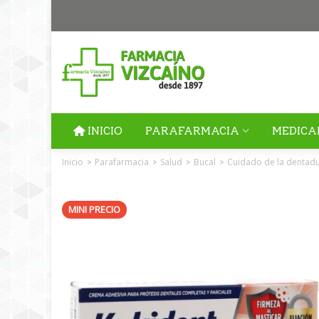
INICIO
PARAFARMACIA
MEDICA
Inicio
Parafarmacia
Salud
Bucal
Cuidado de la dentad
>
>
>
>
MINI PRECIO