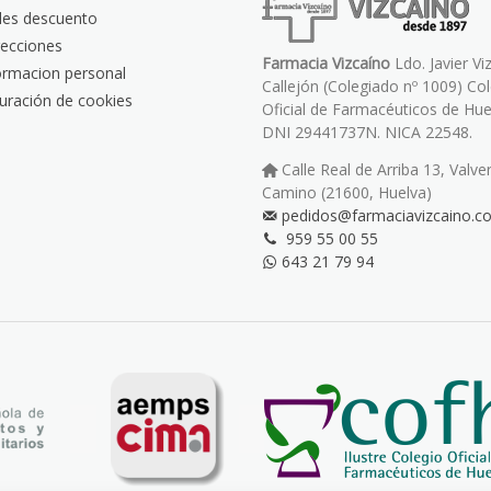
les descuento
recciones
Farmacia Vizcaíno
Ldo. Javier Vi
ormacion personal
Callejón (Colegiado nº 1009) Co
uración de cookies
Oficial de Farmacéuticos de Hue
DNI 29441737N. NICA 22548.
Calle Real de Arriba 13, Valve
Camino (21600, Huelva)
pedidos@farmaciavizcaino.c
959 55 00 55
643 21 79 94