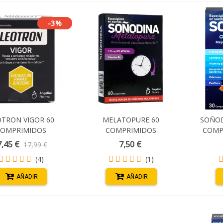
-3%
OTRON VIGOR 60
MELATOPURE 60
SOÑOD
COMPRIMIDOS
COMPRIMIDOS
COMP
RECUBIERTOS
7,45 €
7,50 €
17,99 €
(4)
(1)
AÑADIR
AÑADIR