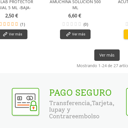
LAB PROTECTOR
AMUCHINA SOLUCION 500
ACUT
IAL 5 ML -BAJA-
ML
2,50 €
6,60 €
(1)
(0)
Ver más
Ver más
Ver más
Mostrando
1
-24 de 27 artíc
PAGO SEGURO
Transferencia,Tarjeta,
Iupay y
Contrareembolso