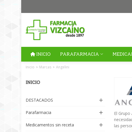
INICIO
PARAFARMACIA
MEDICA
Inicio
Marcas
Angelini
>
>
INICIO
DESTACADOS
Parafarmacia
El Grupo 
necesidad
Medicamentos sin receta
las perso