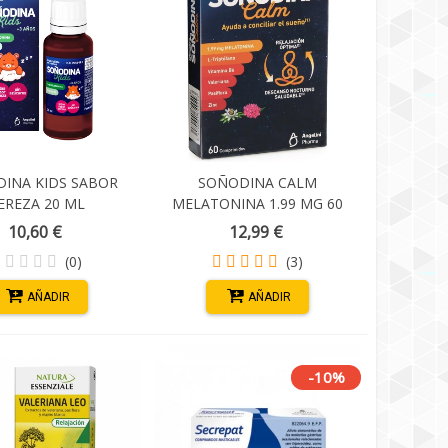
INA KIDS SABOR
SOÑODINA CALM
EREZA 20 ML
MELATONINA 1.99 MG 60
COMPRIMIDOS
10,60 €
12,99 €
(0)
(3)
AÑADIR
AÑADIR
-10%