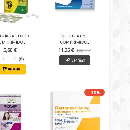
ERIANA LEO 30
SECREPAT 50
OMPRIMIDOS
COMPRIMIDOS
MASTICABLES SABOR ANIS
5,60 €
11,25 €
12,50 €
(0)
Ver más
AÑADIR
-10%