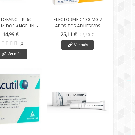
PTOFANO TRI 60
FLECTORMED 180 MG 7
MIDOS ANGELINI -
APOSITOS ADHESIVOS
BAJA-
14,99 €
25,11 €
27,90 €
(0)
Ver más
Ver más