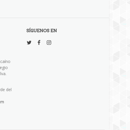
SÍGUENOS EN
zcaíno
legio
lva.
rde del
om