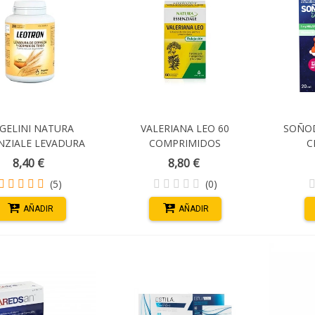
GELINI NATURA
VALERIANA LEO 60
SOÑOD
NZIALE LEVADURA
COMPRIMIDOS
C
ZA Y GERMEN TRIGO
8,40 €
8,80 €
0 COMPRIMIDOS
(5)
(0)
MASTICABLES
AÑADIR
AÑADIR