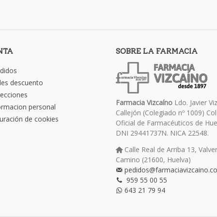
NTA
SOBRE LA FARMACIA
didos
les descuento
recciones
Farmacia Vizcaíno
Ldo. Javier Vi
ormacion personal
Callejón (Colegiado nº 1009) Co
uración de cookies
Oficial de Farmacéuticos de Hue
DNI 29441737N. NICA 22548.
Calle Real de Arriba 13, Valve
Camino (21600, Huelva)
pedidos@farmaciavizcaino.c
959 55 00 55
643 21 79 94