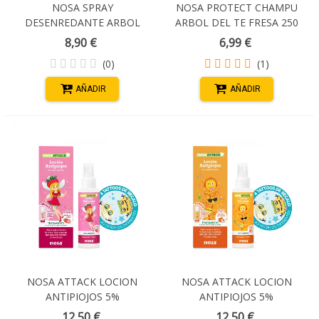
NOSA SPRAY
NOSA PROTECT CHAMPU
DESENREDANTE ARBOL
ARBOL DEL TE FRESA 250
DEL TE MELOCOTÓN 250
ML
8,90 €
6,99 €
ML
(0)
(1)
AÑADIR
AÑADIR
NOSA ATTACK LOCION
NOSA ATTACK LOCION
ANTIPIOJOS 5%
ANTIPIOJOS 5%
DIMETICONA 100 ML
DIMETICONA 100 ML
12,50 €
12,50 €