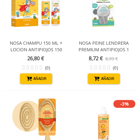
NOSA CHAMPU 150 ML +
NOSA PEINE LENDRERA
LOCION ANTIPIOJOS 150
PREMIUM ANTIPIOJOS 1
ML
UNIDAD
26,80 €
8,72 €
8,99 €
(0)
(0)
AÑADIR
AÑADIR
-3%