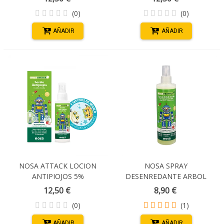
AROMA FRESA + CHAMPU
AROMA MELOCOTON +
(0)
(0)
15 ML + PEINE
CHAMPU 15 ML + PEINE
AÑADIR
AÑADIR
NOSA ATTACK LOCION
NOSA SPRAY
ANTIPIOJOS 5%
DESENREDANTE ARBOL
DIMETICONA 100 ML
DEL TE MANZANA 250 ML
12,50 €
8,90 €
AROMA MANZANA +
(0)
(1)
CHAMPU 15 ML + PEINE
AÑADIR
AÑADIR