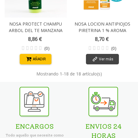
NOSA PROTECT CHAMPU
NOSA LOCION ANTIPIOJOS
ARBOL DEL TE MANZANA
PIRETRINA 1 % AROMA
250 ML
SANDÍA CON CHAMPÚ 15
8,86 €
8,70 €
ML + PEINE
(0)
(0)
AÑADIR
Ver más
Mostrando
1
-18 de 18 artículo(s)
ENCARGOS
ENVIOS 24
HORAS
Todo aquello que necesite como