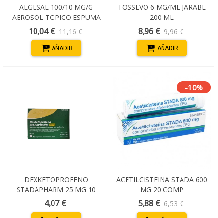
ALGESAL 100/10 MG/G
TOSSEVO 6 MG/ML JARABE
AEROSOL TOPICO ESPUMA
200 ML
100 G
10,04 €
8,96 €
11,16 €
9,96 €
AÑADIR
AÑADIR
-10%
DEXKETOPROFENO
ACETILCISTEINA STADA 600
STADAPHARM 25 MG 10
MG 20 COMP
COMPRIMIDOS
EFERVESCENTES
4,07 €
5,88 €
6,53 €
RECUBIERTOS