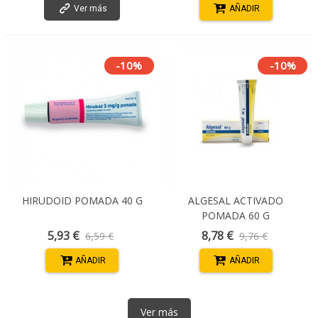
Ver más
AÑADIR
-10%
-10%
HIRUDOID POMADA 40 G
ALGESAL ACTIVADO
POMADA 60 G
5,93 €
8,78 €
6,59 €
9,76 €
AÑADIR
AÑADIR
Ver más