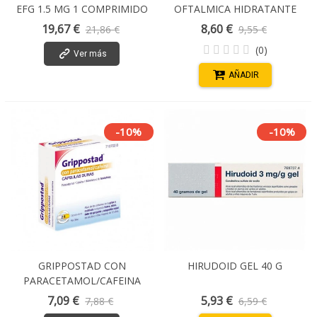
EFG 1.5 MG 1 COMPRIMIDO
OFTALMICA HIDRATANTE
0.2% HIALURONICO 20
19,67 €
8,60 €
21,86 €
9,55 €
MONODOSIS X 0,5 ML
(0)
Ver más
AÑADIR
-10%
-10%
GRIPPOSTAD CON
HIRUDOID GEL 40 G
PARACETAMOL/CAFEINA
300/25/5 MG 24 CAPSULAS
7,09 €
5,93 €
7,88 €
6,59 €