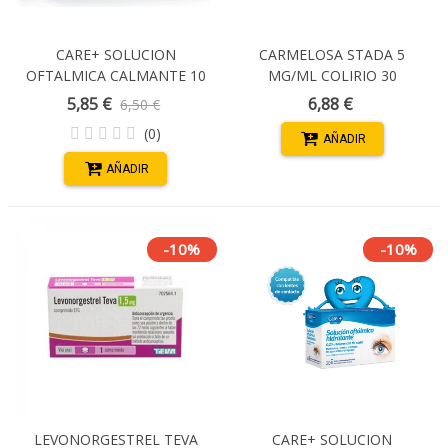
CARE+ SOLUCION
CARMELOSA STADA 5
OFTALMICA CALMANTE 10
MG/ML COLIRIO 30
VIALES REUTILIZABLES X 0,5
MONODOSIS SOL
5,85 €
6,88 €
6,50 €
ML
(0)
AÑADIR
AÑADIR
-10%
-10%
LEVONORGESTREL TEVA
CARE+ SOLUCION