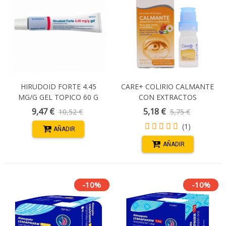
HIRUDOID FORTE 4.45
CARE+ COLIRIO CALMANTE
MG/G GEL TOPICO 60 G
CON EXTRACTOS
NATURALES 10 ML
9,47 €
5,18 €
10,52 €
5,75 €
(1)
AÑADIR
AÑADIR
-10%
-10%