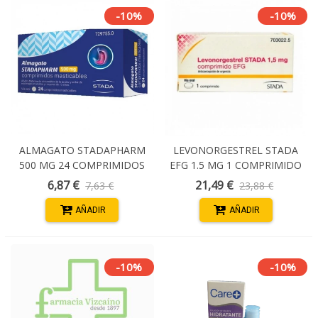
-10%
-10%
ALMAGATO STADAPHARM
LEVONORGESTREL STADA
500 MG 24 COMPRIMIDOS
EFG 1.5 MG 1 COMPRIMIDO
MASTICABLES
6,87 €
21,49 €
7,63 €
23,88 €
AÑADIR
AÑADIR
-10%
-10%