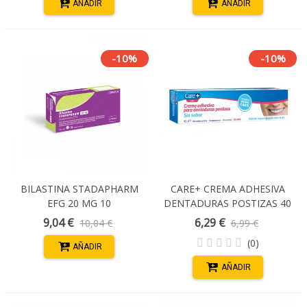
AÑADIR
AÑADIR
-10%
-10%
BILASTINA STADAPHARM
CARE+ CREMA ADHESIVA
EFG 20 MG 10
DENTADURAS POSTIZAS 40
COMPRIMIDOS
G
9,04 €
6,29 €
10,04 €
6,99 €
(0)
AÑADIR
AÑADIR