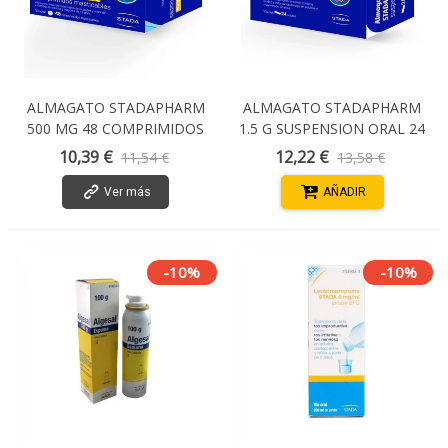
ALMAGATO STADAPHARM
ALMAGATO STADAPHARM
500 MG 48 COMPRIMIDOS
1.5 G SUSPENSION ORAL 24
MASTICABLES
SOBRES
10,39 €
12,22 €
11,54 €
13,58 €
Ver más
AÑADIR
-10%
-10%