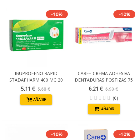
-10%
-10%
IBUPROFENO RAPID
CARE+ CREMA ADHESIVA
STADAPHARM 400 MG 20
DENTADURAS POSTIZAS 75
CAPSULAS BLANDAS
G
5,11 €
6,21 €
5,68 €
6,90 €
(0)
AÑADIR
AÑADIR
-10%
-10%