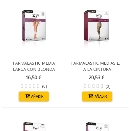
FARMALASTIC MEDIA
FARMALASTIC MEDIAS E.T.
LARGA CON BLONDA
A LA CINTURA
COMP NORMAL (22-29 MM
COMPRESIÓN FUERTE T-
16,50 €
20,53 €
HG) BEIGE T/MEDIA
EXTRAGRANDE
(0)
(0)
AÑADIR
AÑADIR