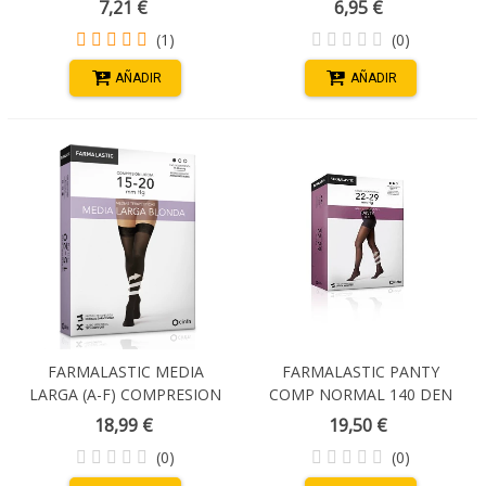
7,21 €
6,95 €
T/REINA PLUS
(1)
(0)
AÑADIR
AÑADIR
FARMALASTIC MEDIA
FARMALASTIC PANTY
LARGA (A-F) COMPRESION
COMP NORMAL 140 DEN
LIGERA BLONDA TALLA S
CAMEL T MEDIANA
18,99 €
19,50 €
COLOR NEGRO
(0)
(0)