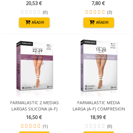
COMPRESIÓN FUERTE T-
PUNTERA ABIERTA T- GDE
20,53 €
7,80 €
PEQUEÑA
(0)
(3)
AÑADIR
AÑADIR
FARMALASTIC 2 MEDIAS
FARMALASTIC MEDIA
LARGAS SILICONA (A-F)
LARGA (A-F) COMPRESION
COMP. NORMAL PUNTERA
LIGERA BLONDA TALLA L
16,50 €
18,99 €
ABIERTA T. EGRANDE
COLOR CAMEL
(1)
(0)
COLOR CAMEL