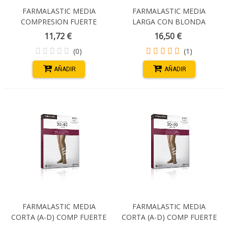
FARMALASTIC MEDIA
FARMALASTIC MEDIA
COMPRESION FUERTE
LARGA CON BLONDA
CABALLERO 1 PIERNA
COMP NORMAL (22-29 MM
11,72 €
16,50 €
HASTA CINTURA T/P
HG) NEGRA T/GRANDE
(0)
(1)
DERECHA
AÑADIR
AÑADIR
FARMALASTIC MEDIA
FARMALASTIC MEDIA
CORTA (A-D) COMP FUERTE
CORTA (A-D) COMP FUERTE
PUNTERA CERRADA T/G
PUNTERA CERRADA