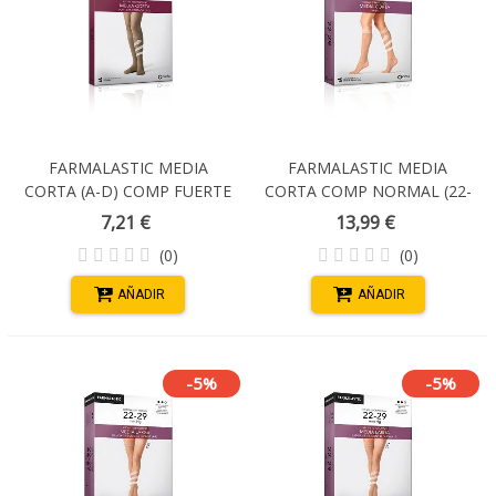
FARMALASTIC MEDIA
FARMALASTIC MEDIA
CORTA (A-D) COMP FUERTE
CORTA COMP NORMAL (22-
PUNTERA CERRADA T/M
29 MM HG) PUNTA
7,21 €
13,99 €
CERRADA BEIGE T-
(0)
(0)
PEQUEÑA
AÑADIR
AÑADIR
-5%
-5%