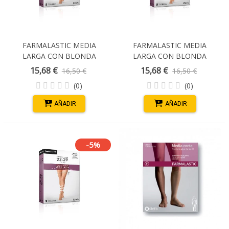
FARMALASTIC MEDIA
FARMALASTIC MEDIA
LARGA CON BLONDA
LARGA CON BLONDA
COMP NORMAL (22-29 MM
COMP NORMAL (22-29 MM
15,68 €
15,68 €
16,50 €
16,50 €
HG) NEGRA T/REINA
HG) CAPUCHINO
(0)
(0)
T/E.GRANDE
AÑADIR
AÑADIR
-5%