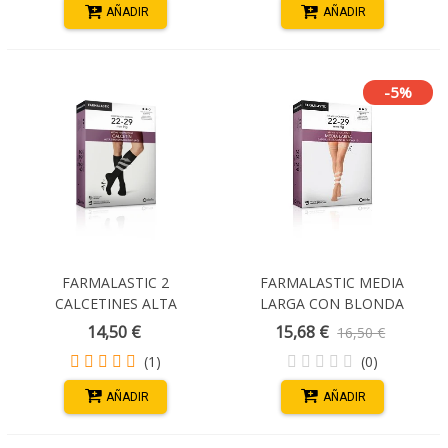
AÑADIR
AÑADIR
-5%
FARMALASTIC 2
FARMALASTIC MEDIA
CALCETINES ALTA
LARGA CON BLONDA
TRANSPIRABILIDAD (A-D)
COMP NORMAL (22-29 MM
14,50 €
15,68 €
16,50 €
COMPRESION NORMAL
HG) CAPUCHINO T/MEDIA
(1)
(0)
TALLA G COLOR NEGRO
AÑADIR
AÑADIR