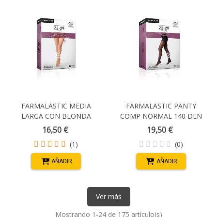
FARMALASTIC MEDIA
FARMALASTIC PANTY
LARGA CON BLONDA
COMP NORMAL 140 DEN
COMP NORMAL (22-29 MM
CAMEL T- PEQUEÑA
16,50 €
19,50 €
HG) CAMEL T/GRANDE
(1)
(0)
AÑADIR
AÑADIR
Ver más
Mostrando
1
-24 de 175 artículo(s)