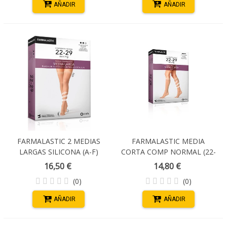
AÑADIR
AÑADIR
FARMALASTIC 2 MEDIAS
FARMALASTIC MEDIA
LARGAS SILICONA (A-F)
CORTA COMP NORMAL (22-
COMP. NORMAL PUNTERA
29 MM HG) PUNTA
16,50 €
14,80 €
ABIERTA T. EGRANDE
CERRADA NEGRA T-
(0)
(0)
COLOR NEGRO
MEDIANA
AÑADIR
AÑADIR