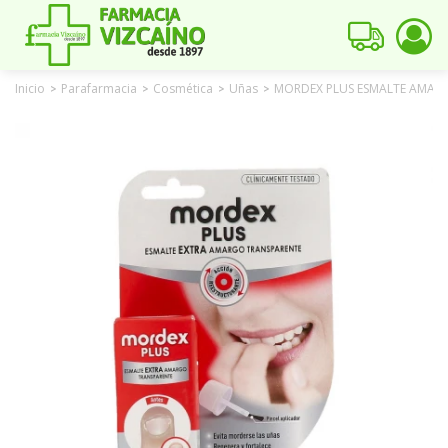
Inicio
Parafarmacia
Cosmética
Uñas
MORDEX PLUS ESMALTE AMARG
>
>
>
>