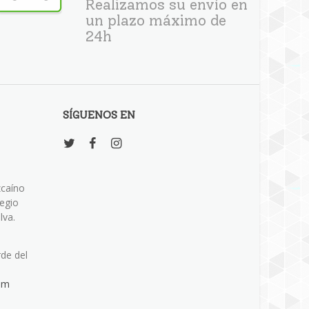
Realizamos su envío en
un plazo máximo de
24h
SÍGUENOS EN
zcaíno
legio
lva.
rde del
om