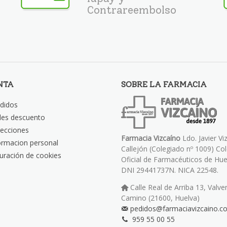
Contrareembolso
NTA
SOBRE LA FARMACIA
didos
les descuento
recciones
Farmacia Vizcaíno
Ldo. Javier Vi
ormacion personal
Callejón (Colegiado nº 1009) Co
uración de cookies
Oficial de Farmacéuticos de Hue
DNI 29441737N. NICA 22548.
Calle Real de Arriba 13, Valve
Camino (21600, Huelva)
pedidos@farmaciavizcaino.c
959 55 00 55