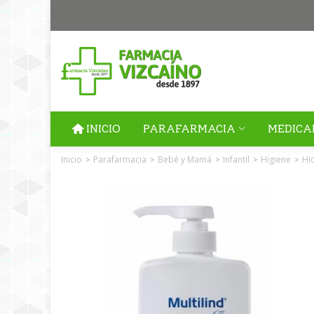
INICIO
PARAFARMACIA
MEDICA
Inicio
Parafarmacia
Bebé y Mamá
Infantil
Higiene
Hi
>
>
>
>
>