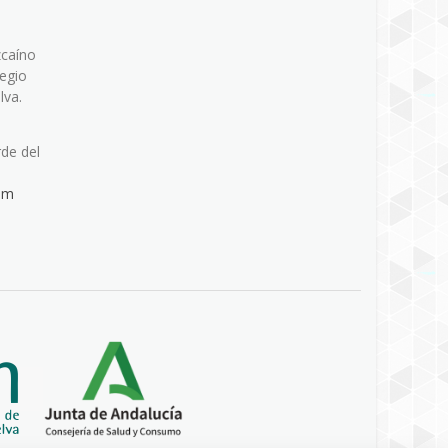
zcaíno
legio
lva.
rde del
om