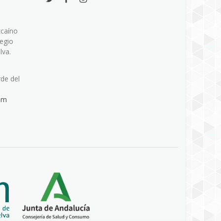
zcaíno
legio
lva.
rde del
om