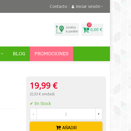
Contacto
Iniciar sesión
0
0,00 €
BLOG
PROMOCIONES
19,99 €
(0,33 € unidad)
En Stock
-
+
AÑADIR