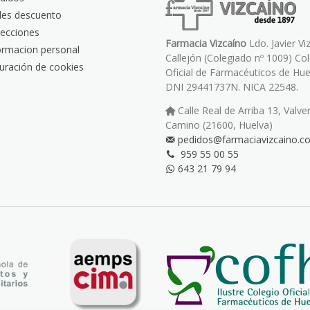
les descuento
recciones
Farmacia Vizcaíno
Ldo. Javier Vi
ormacion personal
Callejón (Colegiado nº 1009) Co
uración de cookies
Oficial de Farmacéuticos de Hue
DNI 29441737N. NICA 22548.
Calle Real de Arriba 13, Valve
Camino (21600, Huelva)
pedidos@farmaciavizcaino.c
959 55 00 55
643 21 79 94