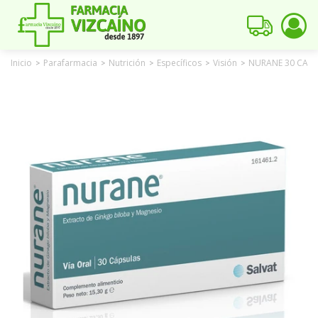
Inicio
Parafarmacia
Nutrición
Específicos
Visión
NURANE 30 CAPS
>
>
>
>
>