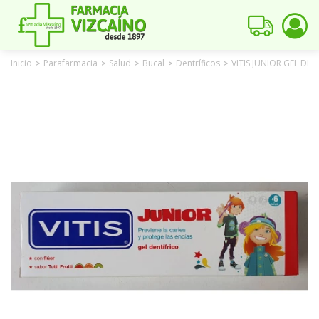
Inicio
Parafarmacia
Salud
Bucal
Dentríficos
VITIS JUNIOR GEL DE
>
>
>
>
>