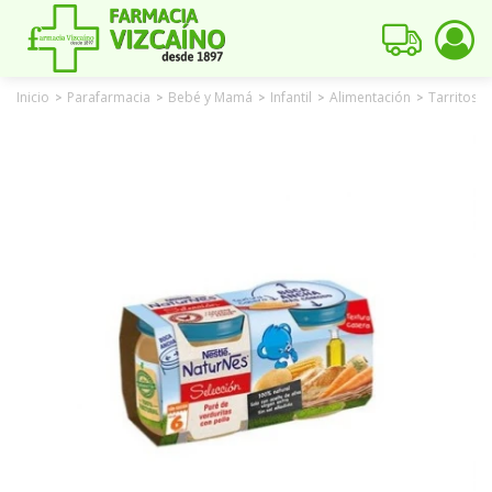
Inicio
Parafarmacia
Bebé y Mamá
Infantil
Alimentación
Tarritos
>
>
>
>
>
>