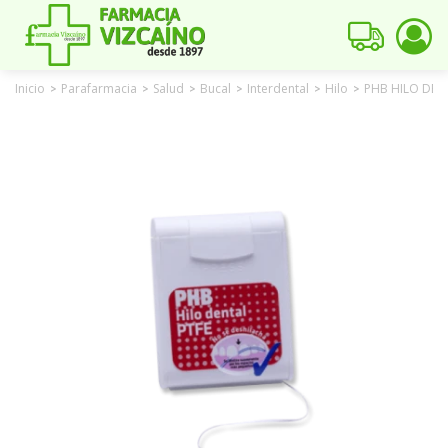
Inicio
Parafarmacia
Salud
Bucal
Interdental
Hilo
PHB HILO DEN
>
>
>
>
>
>