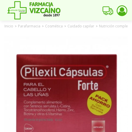
Inicio
Parafarmacia
Cosmética
Cuidado capilar
Nutrición compleme
>
>
>
>