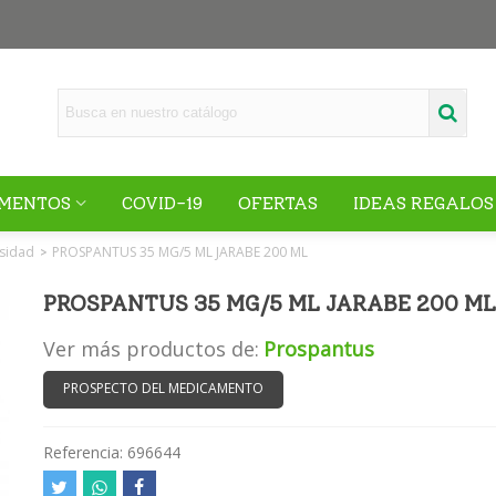
MENTOS
COVID-19
OFERTAS
IDEAS REGALOS
sidad
PROSPANTUS 35 MG/5 ML JARABE 200 ML
>
PROSPANTUS 35 MG/5 ML JARABE 200 ML
Ver más productos de:
Prospantus
PROSPECTO DEL MEDICAMENTO
Referencia:
696644