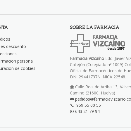
NTA
SOBRE LA FARMACIA
didos
les descuento
recciones
Farmacia Vizcaíno
Ldo. Javier Vi
ormacion personal
Callejón (Colegiado nº 1009) Co
uración de cookies
Oficial de Farmacéuticos de Hue
DNI 29441737N. NICA 22548.
Calle Real de Arriba 13, Valve
Camino (21600, Huelva)
pedidos@farmaciavizcaino.c
959 55 00 55
643 21 79 94