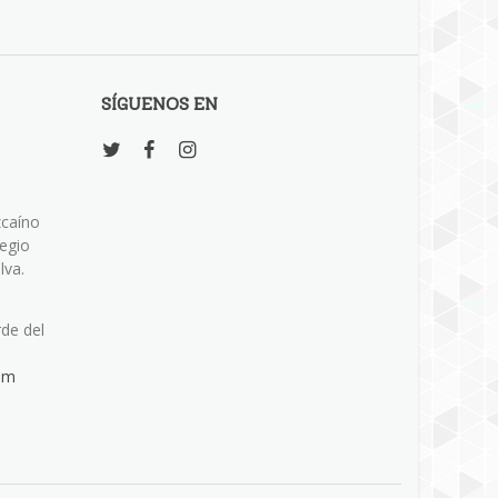
SÍGUENOS EN
zcaíno
legio
lva.
rde del
om