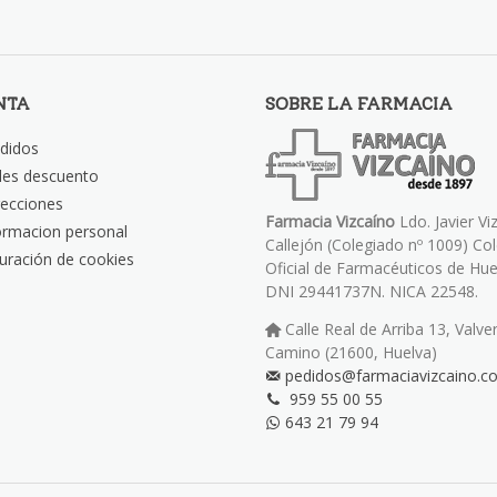
NTA
SOBRE LA FARMACIA
didos
les descuento
recciones
Farmacia Vizcaíno
Ldo. Javier Vi
ormacion personal
Callejón (Colegiado nº 1009) Co
uración de cookies
Oficial de Farmacéuticos de Hue
DNI 29441737N. NICA 22548.
Calle Real de Arriba 13, Valve
Camino (21600, Huelva)
pedidos@farmaciavizcaino.c
959 55 00 55
643 21 79 94