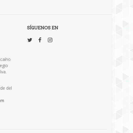
SÍGUENOS EN
zcaíno
legio
lva.
rde del
om