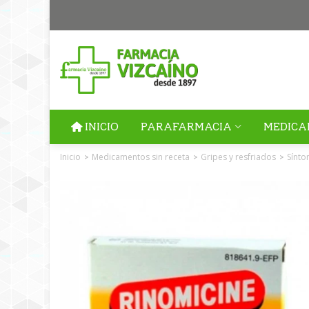
INICIO
PARAFARMACIA
MEDICA
Inicio
Medicamentos sin receta
Gripes y resfriados
Sínto
>
>
>