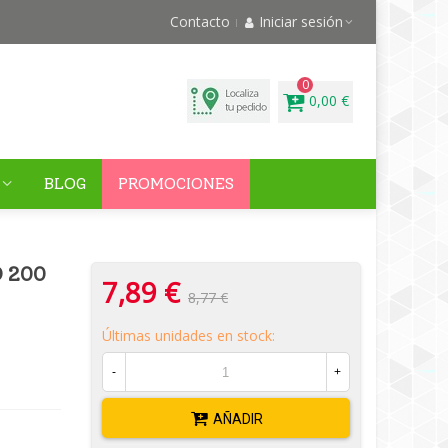
Contacto
Iniciar sesión
0
0,00 €
BLOG
PROMOCIONES
O 200
7,89 €
8,77 €
Últimas unidades en stock:
-
+
AÑADIR