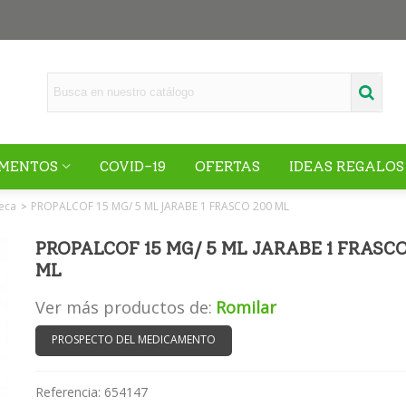
MENTOS
COVID-19
OFERTAS
IDEAS REGALOS
eca
PROPALCOF 15 MG/ 5 ML JARABE 1 FRASCO 200 ML
>
PROPALCOF 15 MG/ 5 ML JARABE 1 FRASC
ML
Ver más productos de:
Romilar
PROSPECTO DEL MEDICAMENTO
Referencia:
654147