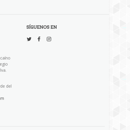
SÍGUENOS EN
zcaíno
legio
lva.
rde del
om