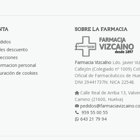
NTA
SOBRE LA FARMACIA
didos
les descuento
recciones
Farmacia Vizcaíno
Ldo. Javier Vi
ormacion personal
Callejón (Colegiado nº 1009) Co
uración de cookies
Oficial de Farmacéuticos de Hue
DNI 29441737N. NICA 22548.
Calle Real de Arriba 13, Valve
Camino (21600, Huelva)
pedidos@farmaciavizcaino.c
959 55 00 55
643 21 79 94