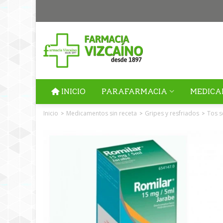
INICIO
PARAFARMACIA
MEDICA
Inicio
Medicamentos sin receta
Gripes y resfriados
Tos s
>
>
>