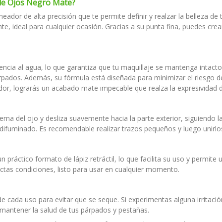
 de Ojos Negro Mate?
neador de alta precisión que te permite definir y realzar la belleza d
e, ideal para cualquier ocasión. Gracias a su punta fina, puedes crear
tencia al agua, lo que garantiza que tu maquillaje se mantenga intacto 
párpados. Además, su fórmula está diseñada para minimizar el riesgo de
dor, lograrás un acabado mate impecable que realza la expresividad d
terna del ojo y desliza suavemente hacia la parte exterior, siguiendo 
o difuminado. Es recomendable realizar trazos pequeños y luego unirl
n práctico formato de lápiz retráctil, lo que facilita su uso y permite 
tas condiciones, listo para usar en cualquier momento.
 cada uso para evitar que se seque. Si experimentas alguna irritació
mantener la salud de tus párpados y pestañas.