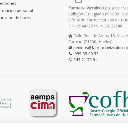
recciones
Farmacia Vizcaíno
Ldo. Javier Vi
ormacion personal
Callejón (Colegiado nº 1009) Co
uración de cookies
Oficial de Farmacéuticos de Hue
DNI 29441737N. NICA 22548.
Calle Real de Arriba 13, Valve
Camino (21600, Huelva)
pedidos@farmaciavizcaino.c
959 55 00 55
643 21 79 94