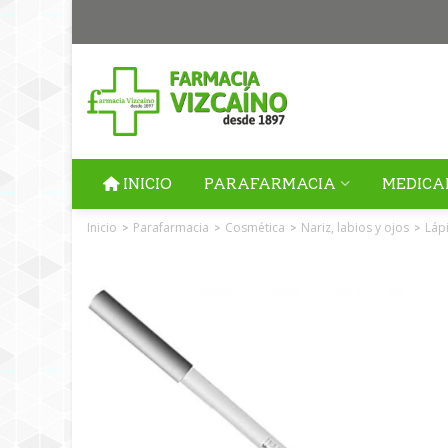
INICIO
PARAFARMACIA
MEDICA
Inicio
Parafarmacia
Cosmética
Nariz, labios y ojos
Láp
>
>
>
>