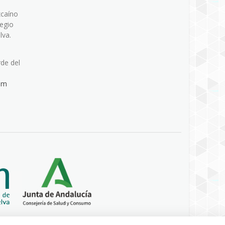
zcaíno
legio
lva.
rde del
om